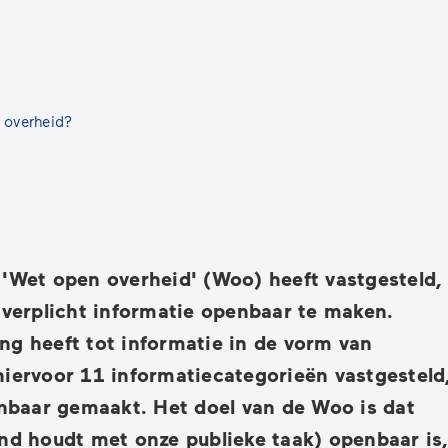
at is
Woo-
Wet
verzoek
open
indienen
rheid?
 overheid?
 'Wet open overheid' (Woo) heeft vastgesteld,
 verplicht informatie openbaar te maken.
ng heeft tot informatie in de vorm van
hiervoor 11 informatiecategorieën vastgesteld
enbaar gemaakt. Het doel van de Woo is dat
and houdt met onze publieke taak) openbaar is