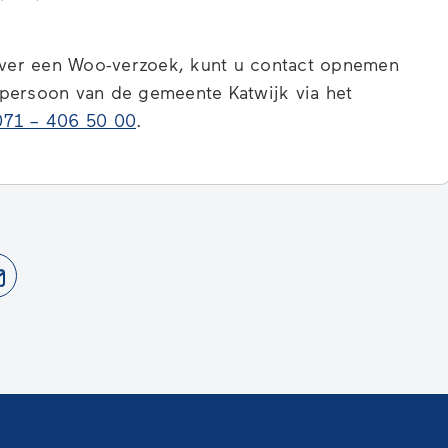
rwijst
r
over een Woo-verzoek, kunt u contact opnemen
n
persoon van de gemeente Katwijk via het
erne
(Verwijst
071 – 406 50 00
.
site)
naar
een
telefoonnummer)
jst
(Verwijst
naar
een
ne
e-
te)
mailadres)