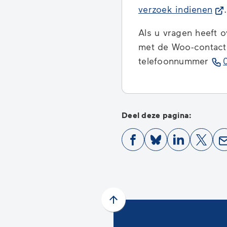
(Ve
verzoek indienen
.
naa
Als u vragen heeft 
ee
met de Woo-contact
ext
telefoonnummer
web
Deel deze pagina:
(Verwijst
(Verwijst
(Verwijst
(Verwi
naar
naar
naar
naar
een
een
een
een
externe
externe
externe
exter
website)
website)
website)
websi
Scroll
naar